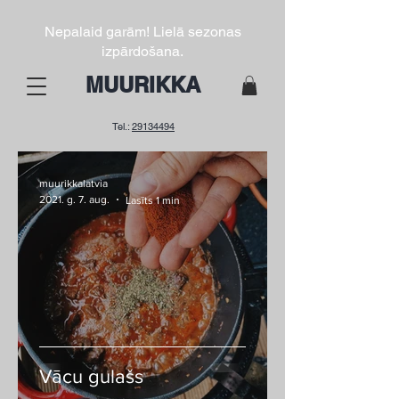
Nepalaid garām! Lielā sezonas
izpārdošana.
MUURIKKA
Tel.:
29134494
muurikkalatvia
2021. g. 7. aug.
Lasīts 1 min
Vācu gulašs