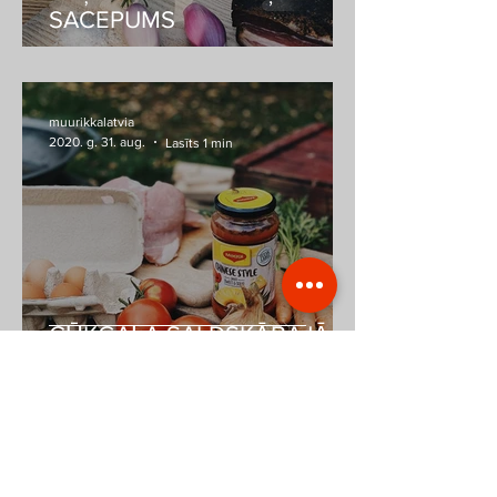
SACEPUMS
muurikkalatvia
2020. g. 31. aug.
Lasīts 1 min
CŪKGAĻA SALDSKĀBAJĀ
MĒRCĒ
muurikkalatvia
2020. g. 24. aug.
Lasīts 1 min