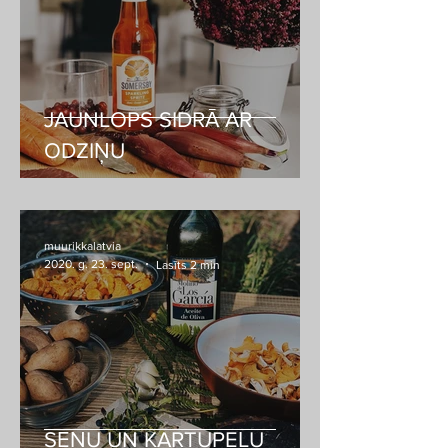
JAUNLOPS SIDRĀ AR
ODZIŅU
muurikkalatvia
2020. g. 23. sept.
Lasīts 2 min
SĒŅU UN KARTUPEĻU