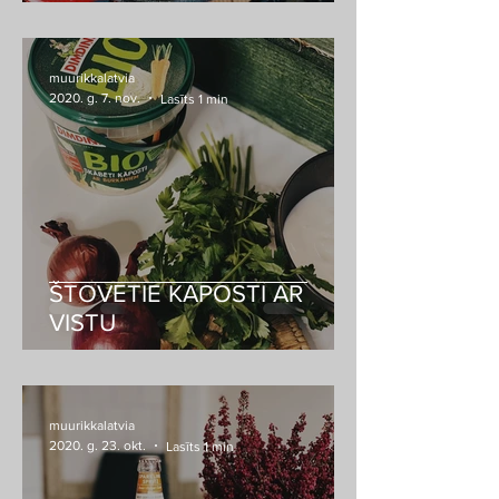
muurikkalatvia
2020. g. 7. nov.
Lasīts 1 min
ŠTOVĒTIE KĀPOSTI AR
VISTU
muurikkalatvia
2020. g. 23. okt.
Lasīts 1 min