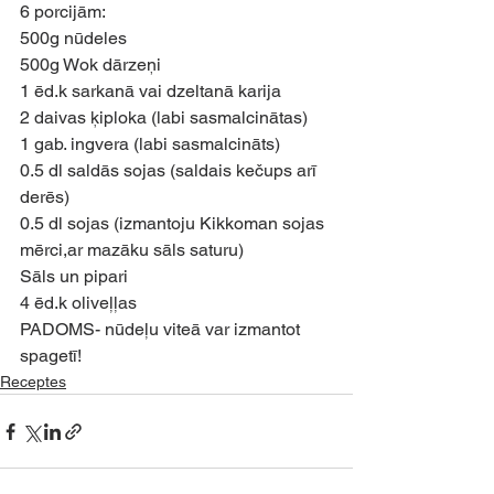
6 porcijām:
500g nūdeles
500g Wok dārzeņi
1 ēd.k sarkanā vai dzeltanā karija
2 daivas ķiploka (labi sasmalcinātas)
1 gab. ingvera (labi sasmalcināts)
0.5 dl saldās sojas (saldais kečups arī 
derēs)
0.5 dl sojas (izmantoju Kikkoman sojas 
mērci,ar mazāku sāls saturu)
Sāls un pipari
4 ēd.k oliveļļas
PADOMS- nūdeļu viteā var izmantot 
spagetī!
Receptes