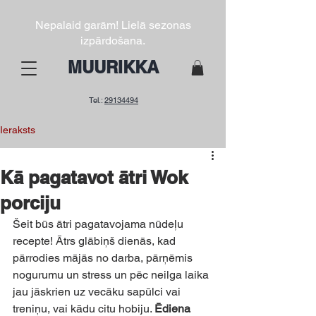
Nepalaid garām! Lielā sezonas
izpārdošana.
MUURIKKA
Tel.:
29134494
Ieraksts
Kā pagatavot ātri Wok
porciju
Šeit būs ātri pagatavojama nūdeļu 
recepte! Ātrs glābiņš dienās, kad 
pārrodies mājās no darba, pārņēmis 
nogurumu un stress un pēc neilga laika 
jau jāskrien uz vecāku sapūlci vai 
treniņu, vai kādu citu hobiju. 
Ēdiena 