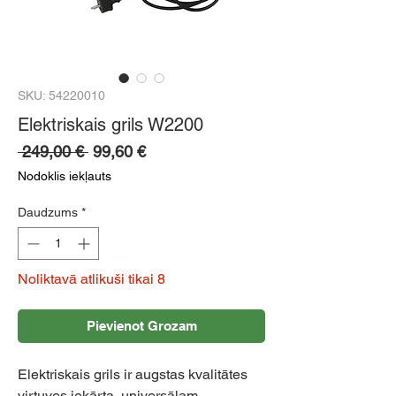
SKU: 54220010
Elektriskais grils W2200
Parastā
Izpārdošanas
 249,00 € 
99,60 €
cena
cena
Nodoklis iekļauts
Daudzums
*
Noliktavā atlikuši tikai 8
Pievienot Grozam
Elektriskais grils ir augstas kvalitātes
virtuves iekārta, universālam