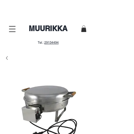
Nepalaid garām! Lielā sezonas
izpārdošana.
MUURIKKA
Tel.:
29134494