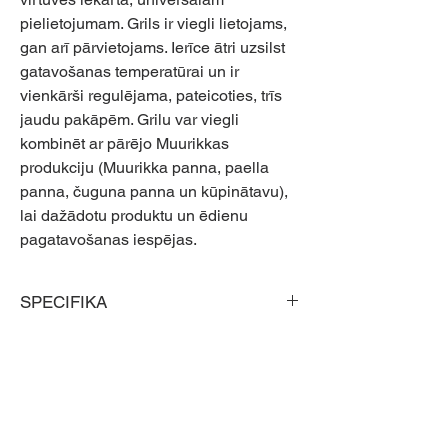
pielietojumam. Grils ir viegli lietojams,
gan arī pārvietojams. Ierīce ātri uzsilst
gatavošanas temperatūrai un ir
vienkārši regulējama, pateicoties, trīs
jaudu pakāpēm. Grilu var viegli
kombinēt ar pārējo Muurikkas
produkciju (Muurikka panna, paella
panna, čuguna panna un kūpinātavu),
lai dažādotu produktu un ēdienu
pagatavošanas iespējas.
SPECIFIKA
Diametrs: 42cm
Elektriskais pieslēgums: 230v 50Hz
Jauda: 2200W
Materiāls: Nerūsējošais tērauds