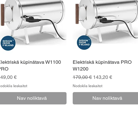
lektriskā kūpinātava W1100
Elektriskā kūpinātava PRO
PRO
W1200
Cena
Parastā cena
Izpārdošanas cena
49,00 €
179,00 €
143,20 €
odoklis Ieskaitot
Nodoklis Ieskaitot
Nav noliktavā
Nav noliktavā