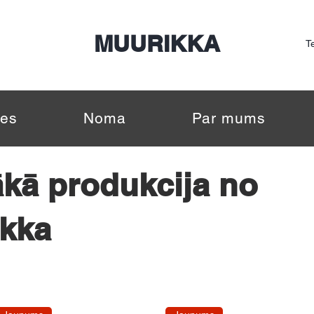
Nepalaid garām! Lielā sezonas izpārdošana.
MUURIKKA
Te
es
Noma
Par mums
kā produkcija no
kka