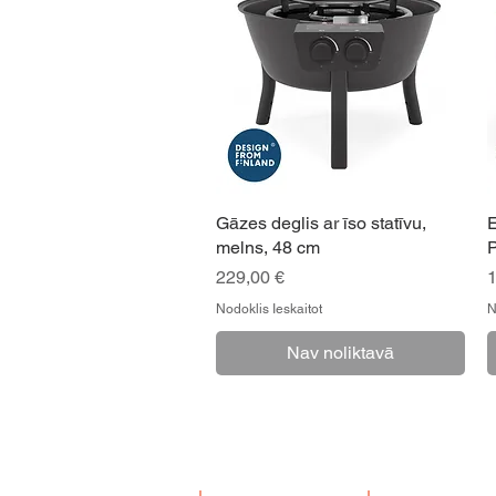
Gāzes deglis ar īso statīvu,
E
melns, 48 cm
Cena
229,00 €
1
Nodoklis Ieskaitot
N
Nav noliktavā
MUURIKKA