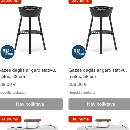
Jaunums
Jaunums
āzes deglis ar garo statīvu,
Gāzes deglis ar garo statīvu,
elns, 48 cm
melns, 58 cm
Cena
Cena
39,00 €
259,00 €
odoklis Ieskaitot
Nodoklis Ieskaitot
Nav noliktavā
Nav noliktavā
Jaunums
Jaunums