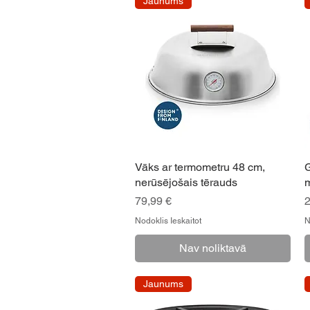
Jaunums
Vāks ar termometru 48 cm,
G
nerūsējošais tērauds
m
Cena
79,99 €
2
Nodoklis Ieskaitot
N
Nav noliktavā
Jaunums