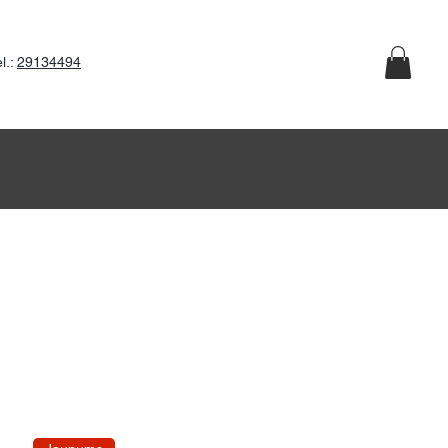
l.:
29134494