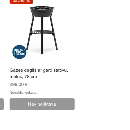
Jaunums
Gāzes deglis ar garo statīvu,
melns, 78 cm
Cena
299,00 €
Nodoklis Ieskaitot
Nav noliktavā