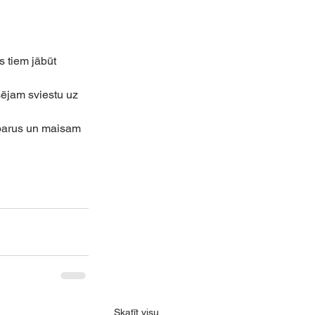
s tiem jābūt 
ējam sviestu uz 
iparus un maisam 
Skatīt visu