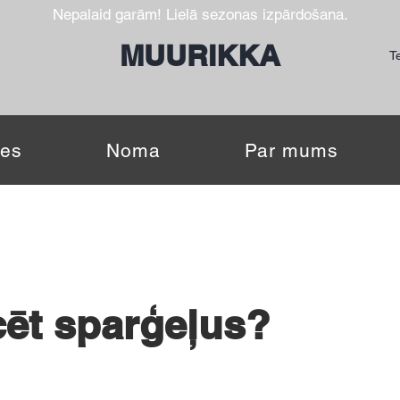
Nepalaid garām! Lielā sezonas izpārdošana.
MUURIKKA
Te
es
Noma
Par mums
cēt sparģeļus?