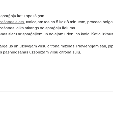
 sparģeļu kātu apakšiņas 
icēšanas sietā
, tvaicējam tos no 5 līdz 8 minūtēm, procesa beigā
cēšanas laiks atkarīgs no sparģeļu lieluma. 
s sietu ar sparģeļiem un nolejam ūdeni no katla. Katlā izkaus
parģeļus un uzrīvējam virsū citrona miziņas. Pievienojam sāli, p
ms pasniegšanas uzspiežam virsū citrona sulu.