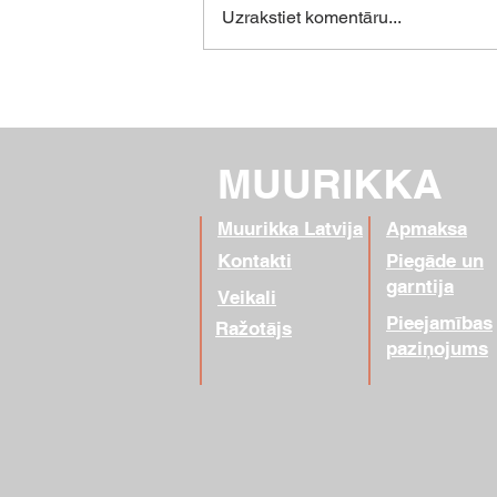
Uzrakstiet komentāru...
MUURIKKA
Muurikka Latvija
Apmaksa
Kontakti
Piegāde un
garntija
Veikali
Pieejamības
Ražotājs
paziņojums