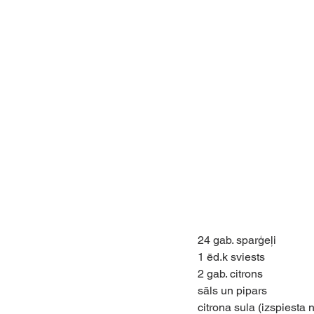
24 gab. sparģeļi
1 ēd.k sviests
2 gab. citrons
sāls un pipars
citrona sula (izspiesta 