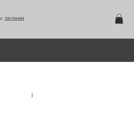
l.:
29134494