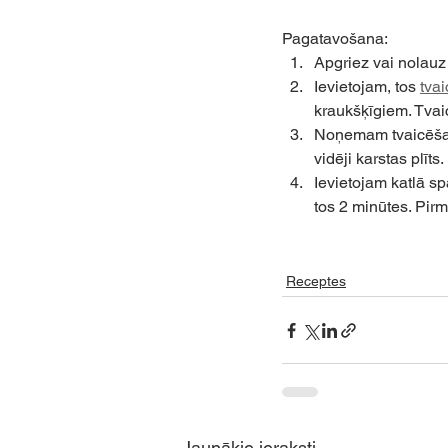
Pagatavošana:
Apgriez vai nolauz
Ievietojam, tos 
tva
kraukšķīgiem. Tvai
Noņemam tvaicēšana
vidēji karstas plīts.
Ievietojam katlā s
tos 2 minūtes. Pir
Receptes
Jaunākie ieraksti