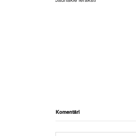
Komentāri
Vācu gulašs